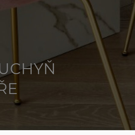
KUCHYŇ
ŘE