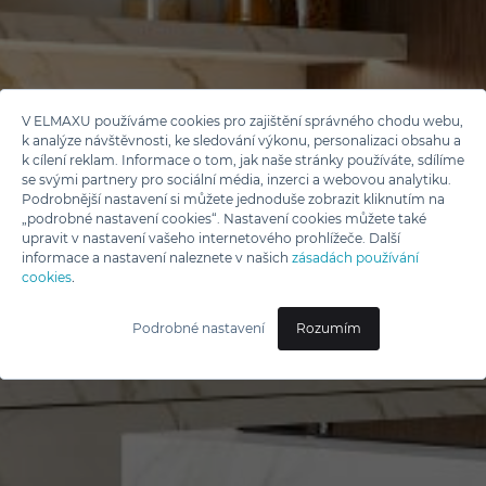
V ELMAXU používáme cookies pro zajištění správného chodu webu,
k analýze návštěvnosti, ke sledování výkonu, personalizaci obsahu a
k cílení reklam. Informace o tom, jak naše stránky používáte, sdílíme
se svými partnery pro sociální média, inzerci a webovou analytiku.
Podrobnější nastavení si můžete jednoduše zobrazit kliknutím na
„podrobné nastavení cookies“. Nastavení cookies můžete také
upravit v nastavení vašeho internetového prohlížeče. Další
informace a nastavení naleznete v našich
zásadách používání
cookies
.
Podrobné nastavení
Rozumím